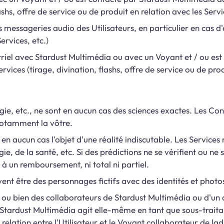
shs, offre de service ou de produit en relation avec les Servic
sageries audio des Utilisateurs, en particulier en cas d'év
ervices, etc.)
ourriel avec Stardust Multimédia ou avec un Voyant et / ou e
ces (tirage, divination, flashs, offre de service ou de produi
gie, etc., ne sont en aucun cas des sciences exactes. Les Con
 notamment la vôtre.
 en aucun cas l'objet d'une réalité indiscutable. Les Services
gie, de la santé, etc. Si des prédictions ne se vérifient ou ne
à un remboursement, ni total ni partiel.
vent être des personnages fictifs avec des identités et photo
t ou bien des collaborateurs de Stardust Multimédia ou d'un d
 Stardust Multimédia agit elle-même en tant que sous-traitan
relation entre l'Utilisateur et le Voyant collaborateur de lad