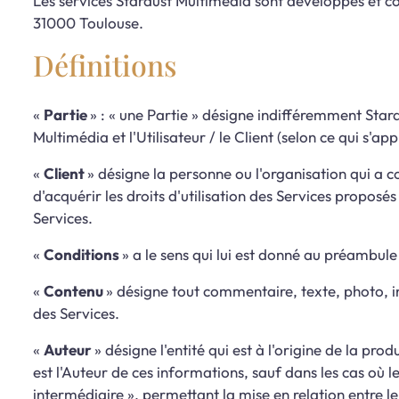
Les services Stardust Multimédia sont développés et co
31000 Toulouse.
Définitions
«
Partie
» : « une Partie » désigne indifféremment Stardu
Multimédia et l'Utilisateur / le Client (selon ce qui s'app
«
Client
» désigne la personne ou l'organisation qui a c
d'acquérir les droits d'utilisation des Services proposés
Services.
«
Conditions
» a le sens qui lui est donné au préambule
«
Contenu
» désigne tout commentaire, texte, photo, i
des Services.
«
Auteur
» désigne l'entité qui est à l'origine de la pr
est l'Auteur de ces informations, sauf dans les cas où 
intermédiaire », permettant la mise en relation entre le 