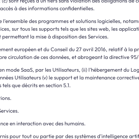
 (c) sont reçues d'un tiers sans violation des obligations de 
accès à des informations confidentielles.
e l'ensemble des programmes et solutions logicielles, nota
es, sur tous les supports tels que les sites web, les applica
permettant la mise à disposition des Services.
ent européen et du Conseil du 27 avril 2016, relatif à la p
ibre circulation de ces données, et abrogeant la directive 9
n mode SaaS, par les Utilisateurs, (ii) l'hébergement du Logic
ées Utilisateurs (v) le support et la maintenance corrective 
s tels que décrits en section 5.1.
tions.
Services.
ance en interaction avec des humains.
nis pour tout ou partie par des systèmes d'intelligence artifi