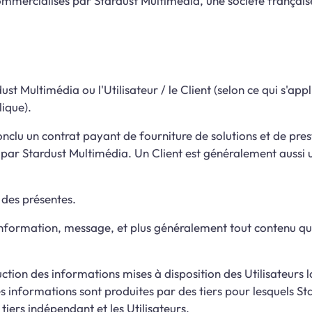
mmercialisés par Stardust Multimédia, une société française 
st Multimédia ou l'Utilisateur / le Client (selon ce qui s'app
lique).
onclu un contrat payant de fourniture de solutions et de pre
 par Stardust Multimédia. Un Client est généralement aussi un U
 des présentes.
nformation, message, et plus généralement tout contenu que S
oduction des informations mises à disposition des Utilisateurs 
les informations sont produites par des tiers pour lesquels S
tiers indépendant et les Utilisateurs.