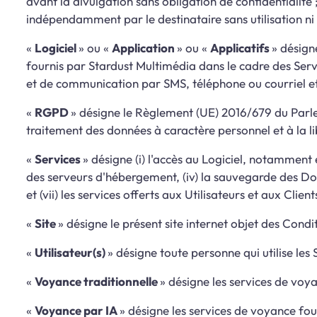
avant la divulgation sans obligation de confidentialité ;
indépendamment par le destinataire sans utilisation ni 
«
Logiciel
» ou «
Application
» ou «
Applicatifs
» désign
fournis par Stardust Multimédia dans le cadre des Servic
et de communication par SMS, téléphone ou courriel et 
«
RGPD
» désigne le Règlement (UE) 2016/679 du Parlem
traitement des données à caractère personnel et à la l
«
Services
» désigne (i) l'accès au Logiciel, notamment e
des serveurs d'hébergement, (iv) la sauvegarde des Donn
et (vii) les services offerts aux Utilisateurs et aux Client
«
Site
» désigne le présent site internet objet des Condi
«
Utilisateur(s)
» désigne toute personne qui utilise les 
«
Voyance traditionnelle
» désigne les services de voy
«
Voyance par IA
» désigne les services de voyance four