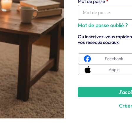
Mot de passe
*
Mot de passe oublié ?
Ou inscrivez-vous rapidem
vos réseaux sociaux
Facebook
Apple
J'acc
Crée