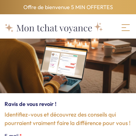
Offre de bienvenue
5 MIN OFFERTES
Se connecter
S'inscrire
Ravis de vous revoir !
Identifiez-vous et découvrez des conseils qui
pourraient vraiment faire la différence pour vous !
E-mail
*